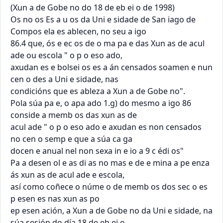
(Xun a de Gobe no do 18 de eb ei o de 1998)

Os no os Es a u os da Uni e sidade de San iago de 
Compos ela es ablecen, no seu a igo

86.4 que, ós e ec os de o ma pa e das Xun as de acul 
ade ou escola " o p o eso ado,

axudan es e bolsei os es a án censados soamen e nun 
cen o des a Uni e sidade, nas

condicións que es ableza a Xun a de Gobe no".

Pola súa pa e, o apa ado 1.g) do mesmo a igo 86 
conside a memb os das xun as de

acul ade " o p o eso ado e axudan es non censados 
no cen o semp e que a súa ca ga

docen e anual nel non sexa in e io a 9 c édi os"

Pa a desen ol e as di as no mas e de e mina a pe enza 
ás xun as de acul ade e escola,

así como coñece o núme o de memb os dos sec o es 
p esen es nas xun as po

ep esen ación, a Xun a de Gobe no da Uni e sidade, na 
súa sesión do día 18 de eb ei o
