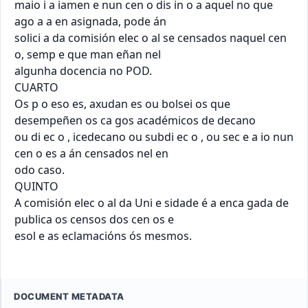
maio i a iamen e nun cen o dis in o a aquel no que 
ago a a en asignada, pode án

solici a da comisión elec o al se censados naquel cen 
o, semp e que man eñan nel

algunha docencia no POD.

CUARTO

Os p o eso es, axudan es ou bolsei os que 
desempeñen os ca gos académicos de decano

ou di ec o , icedecano ou subdi ec o , ou sec e a io nun 
cen o es a án censados nel en

odo caso.

QUINTO

A comisión elec o al da Uni e sidade é a enca gada de 
publica os censos dos cen os e

esol e as eclamacións ós mesmos.
DOCUMENT METADATA