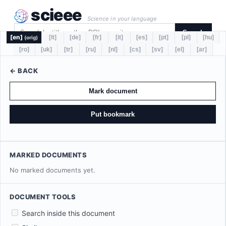
scieee
Science in your language
Search
[en]
[lt]
[de]
[fr]
[it]
[es]
[pt]
[pl]
[hu]
(orig)
[ro]
[uk]
[tr]
[ru]
[nl]
[cs]
[sv]
[el]
[ar]
← BACK
Mark document
Put bookmark
MARKED DOCUMENTS
No marked documents yet.
DOCUMENT TOOLS
Search inside this document