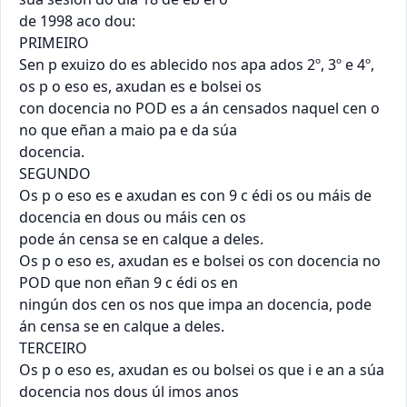
de 1998 aco dou:

PRIMEIRO

Sen p exuizo do es ablecido nos apa ados 2º, 3º e 4º, 
os p o eso es, axudan es e bolsei os

con docencia no POD es a án censados naquel cen o 
no que eñan a maio pa e da súa

docencia.

SEGUNDO

Os p o eso es e axudan es con 9 c édi os ou máis de 
docencia en dous ou máis cen os

pode án censa se en calque a deles.

Os p o eso es, axudan es e bolsei os con docencia no 
POD que non eñan 9 c édi os en

ningún dos cen os nos que impa an docencia, pode 
án censa se en calque a deles.

TERCEIRO

Os p o eso es, axudan es ou bolsei os que i e an a súa 
docencia nos dous úl imos anos
