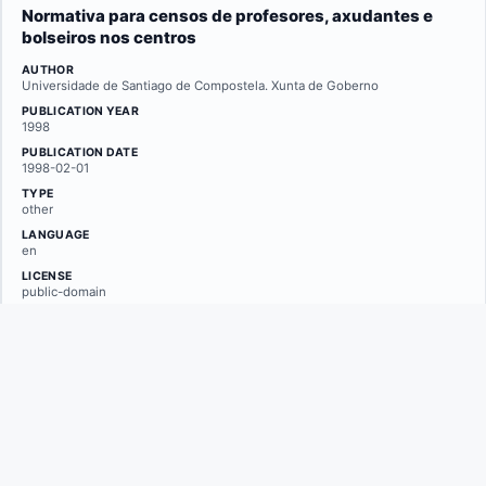
Normativa para censos de profesores, axudantes e
bolseiros nos centros
AUTHOR
Universidade de Santiago de Compostela. Xunta de Goberno
PUBLICATION YEAR
1998
PUBLICATION DATE
1998-02-01
TYPE
other
LANGUAGE
en
LICENSE
public-domain
REPOSITORY
minerva.usc.es
LINKS
Original PDF
Repository page
Show more