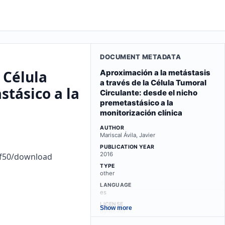
DOCUMENT METADATA
 Célula
Aproximación a la metástasis
a través de la Célula Tumoral
stásico a la
Circulante: desde el nicho
premetastásico a la
monitorización clínica
AUTHOR
Mariscal Ávila, Javier
PUBLICATION YEAR
2016
3f50/download
TYPE
other
LANGUAGE
es
LICENSE
Show more
by-nc-nd
REPOSITORY