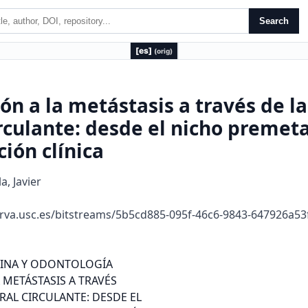
Search
[es]
(orig)
n a la metástasis a través de la
culante: desde el nicho premeta
ión clínica
a, Javier
rva.usc.es/bitstreams/5b5cd885-095f-46c6-9843-647926a5