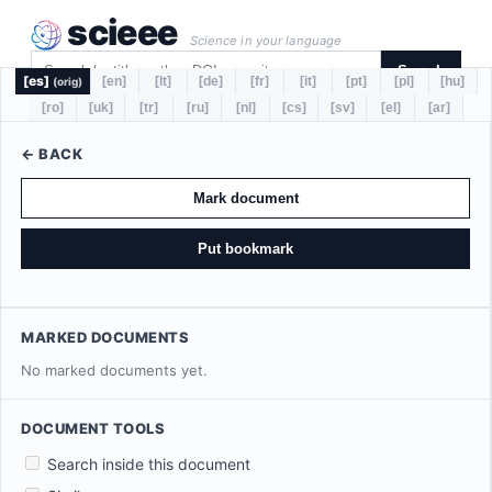
scieee
Science in your language
Search
[es]
[en]
[lt]
[de]
[fr]
[it]
[pt]
[pl]
[hu]
(orig)
[ro]
[uk]
[tr]
[ru]
[nl]
[cs]
[sv]
[el]
[ar]
← BACK
Mark document
Put bookmark
MARKED DOCUMENTS
No marked documents yet.
DOCUMENT TOOLS
Search inside this document