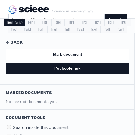
scieee
Science in your language
Search
[es]
[en]
[lt]
[de]
[fr]
[it]
[pt]
[pl]
[hu]
(orig)
[ro]
[uk]
[tr]
[ru]
[nl]
[cs]
[sv]
[el]
[ar]
← BACK
Mark document
Put bookmark
MARKED DOCUMENTS
No marked documents yet.
DOCUMENT TOOLS
Search inside this document