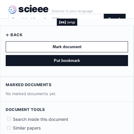
scieee
Science in your language
Search
[es]
(orig)
← BACK
Mark document
Put bookmark
MARKED DOCUMENTS
No marked documents yet.
DOCUMENT TOOLS
Search inside this document
Similar papers