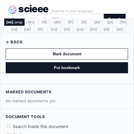
scieee
Science in your language
Search
[es]
[en]
[lt]
[de]
[fr]
[it]
[pt]
[pl]
[hu]
(orig)
[ro]
[uk]
[tr]
[ru]
[nl]
[cs]
[sv]
[el]
[ar]
← BACK
Mark document
Put bookmark
MARKED DOCUMENTS
No marked documents yet.
DOCUMENT TOOLS
Search inside this document