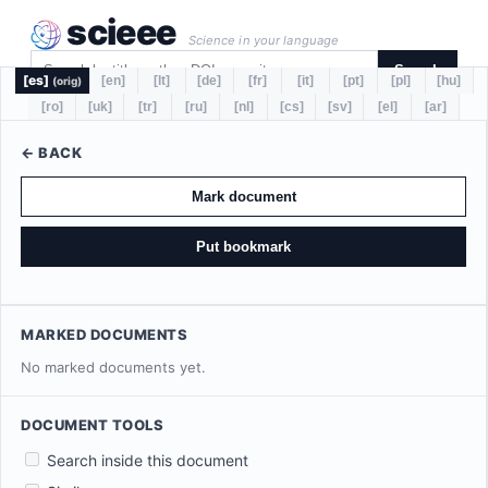
scieee
Science in your language
Search
[es]
[en]
[lt]
[de]
[fr]
[it]
[pt]
[pl]
[hu]
(orig)
[ro]
[uk]
[tr]
[ru]
[nl]
[cs]
[sv]
[el]
[ar]
← BACK
Mark document
Put bookmark
MARKED DOCUMENTS
No marked documents yet.
DOCUMENT TOOLS
Search inside this document