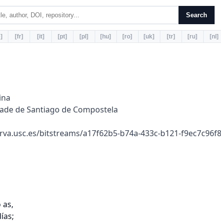
Search
]
[fr]
[it]
[pt]
[pl]
[hu]
[ro]
[uk]
[tr]
[ru]
[nl]
ina
ade de Santiago de Compostela
rva.usc.es/bitstreams/a17f62b5-b74a-433c-b121-f9ec7c96
as,

as;
