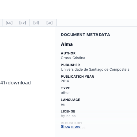
[cs]
[sv]
[el]
[ar]
DOCUMENT METADATA
Alma
AUTHOR
Orosa, Cristina
PUBLISHER
Universidade de Santiago de Compostela
PUBLICATION YEAR
2014
f841/download
TYPE
other
LANGUAGE
es
LICENSE
by-nc-sa
REPOSITORY
Show more
minerva.usc.es