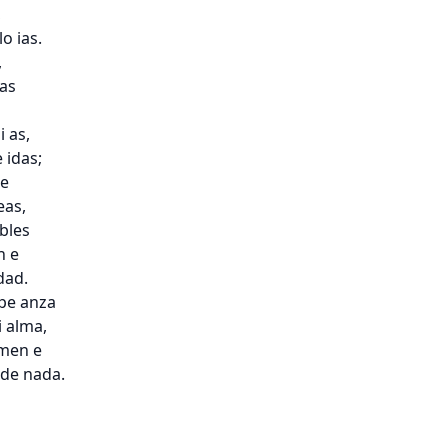


o ias.



s

 as,

idas;

e

as,

bles

 e

ad.

pe anza

 alma,

men e

de nada.
