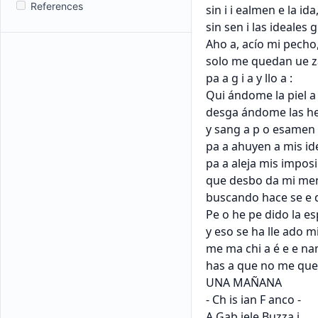
References
sin i i ealmen e la ida,
sin sen i las ideales gl
Aho a, acío mi pecho,
solo me quedan ue za
pa a g i a y llo a :

Qui ándome la piel a i
desga ándome las he 
y sang a p o esamen 
pa a ahuyen a mis ide
pa a aleja mis imposi
que desbo da mi men
buscando hace se e d
Pe o he pe dido la es
y eso se ha lle ado mi
me ma chi a é e e na
has a que no me que
UNA MAÑANA

- Ch is ian F anco -

A Gab iele Buzza i
