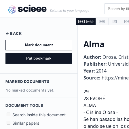
scieee
Science in your language
[es]
[en]
[lt]
[de
(orig)
← BACK
Alma
Mark document
Author:
Orosa, Crist
Put bookmark
Publisher:
Universid
Year:
2014
Source:
https://mine
MARKED DOCUMENTS
No marked documents yet.
29

28 EVOHÉ

ALMA

DOCUMENT TOOLS
- C is ina O osa -

Search inside this document
Se han pasado las ho 
Similar papers
olando se ue on los dí