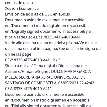
cen os de gas o

Xes ión Económica

Emisión de ac u as da USC en eSicus

Documen o asinado dixi almen e e accesible 
en:/Documen o i mado digi almen e y accesible 
en:/Digi ally signed documen wi h accessibili y a :

h ps://sede.usc.es/cs /833E-4FF6-4C10-A411

Ve de alle da sina u a na de adei a páxina/Ve de alle 
de la i ma en la úl ima página/See de ail o he signa u e 
on he las page

CSV: 833E-4FF6-4C10-A411 2 / 3

Sina u a dixi al / Fi ma digi al / Digi al signa u e

Asinan e/Fi man e/Signe : DULCE MARIA GARCIA 
MELLA, SECRETARIA XERAL, UNIVERSIDAD DE

SANTIAGO DE COMPOSTELA, 06/05/2021 22:42:42.

CSV: 833E-4FF6-4C10-A411

Documen o asinado dixi almen e e accesible 
en:/Documen o i mado digi almen e y accesible 
en:/Digi ally signed documen wi h accessibili y a :
