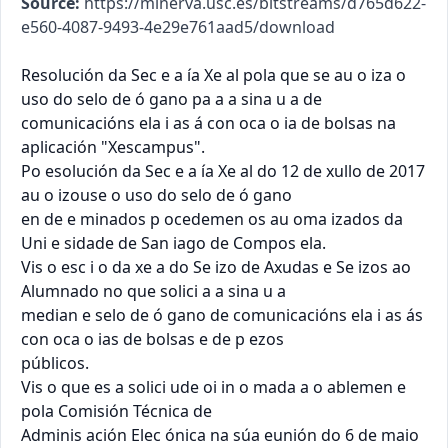
Source:
https://minerva.usc.es/bitstreams/d765d622-
e560-4087-9493-4e29e761aad5/download
Resolución da Sec e a ía Xe al pola que se au o iza o 
uso do selo de ó gano pa a a sina u a de

comunicacións ela i as á con oca o ia de bolsas na 
aplicación "Xescampus".

Po esolución da Sec e a ía Xe al do 12 de xullo de 2017 
au o izouse o uso do selo de ó gano

en de e minados p ocedemen os au oma izados da 
Uni e sidade de San iago de Compos ela.

Vis o esc i o da xe a do Se izo de Axudas e Se izos ao 
Alumnado no que solici a a sina u a

median e selo de ó gano de comunicacións ela i as ás 
con oca o ias de bolsas e de p ezos

públicos.

Vis o que es a solici ude oi in o mada a o ablemen e 
pola Comisión Técnica de

Adminis ación Elec ónica na súa eunión do 6 de maio 