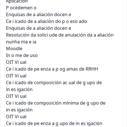
Aplicación

P ocedemen o

Enquisas de a aliación docen e

Ce i icado de a aliación do p o eso ado

Enquisas de a aliación docen e

Resolución da solici ude de anulación da a aliación

nunha ma e ia

Moodle

In o me de uso

OIT Vi ual

Ce i icado de pe enza a p og amas de RRHH

OIT Vi ual

Ce i icado de composición ac ual de g upo de

in es igación

OIT Vi ual

Ce i icado de composición mínima de g upo de

in es igación

OIT Vi ual

Ce i icado de pe enza a g upo de in es igación
