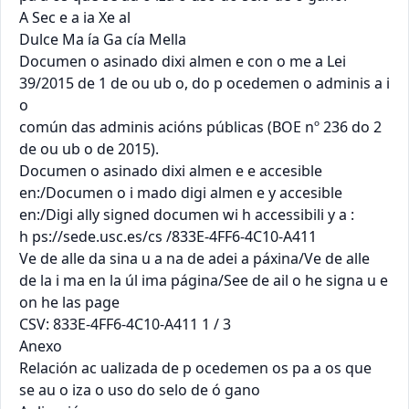
A Sec e a ia Xe al

Dulce Ma ía Ga cía Mella

Documen o asinado dixi almen e con o me a Lei 
39/2015 de 1 de ou ub o, do p ocedemen o adminis a i 
o

común das adminis acións públicas (BOE nº 236 do 2 
de ou ub o de 2015).

Documen o asinado dixi almen e e accesible 
en:/Documen o i mado digi almen e y accesible 
en:/Digi ally signed documen wi h accessibili y a :

h ps://sede.usc.es/cs /833E-4FF6-4C10-A411

Ve de alle da sina u a na de adei a páxina/Ve de alle 
de la i ma en la úl ima página/See de ail o he signa u e 
on he las page

CSV: 833E-4FF6-4C10-A411 1 / 3

Anexo

Relación ac ualizada de p ocedemen os pa a os que 
se au o iza o uso do selo de ó gano
