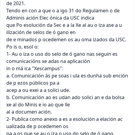
de 2021.

Tendo en con a que o a igo 31 do Regulamen o de 
Adminis ación Elec ónica da USC indica

que Po esolución da Sec e a ía Xe al au o iza ase a u 
ilización de selos de ó gano en

de e minados p ocedemen os au oma izados da USC.

Po is o, esol o:

1- Au o iza o uso do selo de ó gano nas seguin es 
comunicacións xe adas na aplicación

in o má ica "Xescampus":

a. Comunicación ás pe soas i ula es dunha sub ención 
de p ezos públicos pa a

acep a ou exei a a solici ude.

b. Comunicación ao es udan ado solici an e da bolsa 
xe al do Minis e io ao que lle

al a documen ación.

2- Publica como anexo a es a esolución a elación ac 
ualizada de p ocedemen os

pa a os que se au o iza o uso do selo de ó gano.
