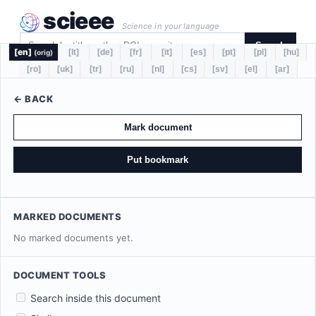
scieee
Science in your language
Search
[en]
[lt]
[de]
[fr]
[it]
[es]
[pt]
[pl]
[hu]
(orig)
[ro]
[uk]
[tr]
[ru]
[nl]
[cs]
[sv]
[el]
[ar]
← BACK
Mark document
Put bookmark
MARKED DOCUMENTS
No marked documents yet.
DOCUMENT TOOLS
Search inside this document