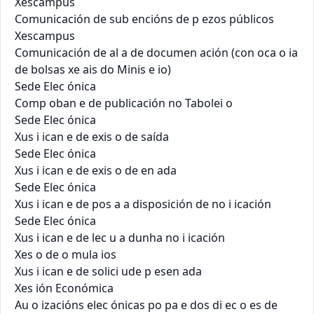
Xescampus

Comunicación de sub encións de p ezos públicos

Xescampus

Comunicación de al a de documen ación (con oca o ia

de bolsas xe ais do Minis e io)

Sede Elec ónica

Comp oban e de publicación no Tabolei o

Sede Elec ónica

Xus i ican e de exis o de saída

Sede Elec ónica

Xus i ican e de exis o de en ada

Sede Elec ónica

Xus i ican e de pos a a disposición de no i icación

Sede Elec ónica

Xus i ican e de lec u a dunha no i icación

Xes o de o mula ios

Xus i ican e de solici ude p esen ada

Xes ión Económica

Au o izacións elec ónicas po pa e dos di ec o es de
