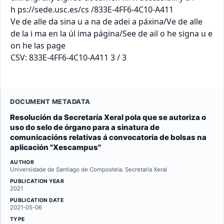
h ps://sede.usc.es/cs /833E-4FF6-4C10-A411

Ve de alle da sina u a na de adei a páxina/Ve de alle 
de la i ma en la úl ima página/See de ail o he signa u e 
on he las page

CSV: 833E-4FF6-4C10-A411 3 / 3
DOCUMENT METADATA
Resolución da Secretaría Xeral pola que se autoriza o
uso do selo de órgano para a sinatura de
comunicacións relativas á convocatoria de bolsas na
aplicación "Xescampus"
AUTHOR
Universidade de Santiago de Compostela. Secretaría Xeral
PUBLICATION YEAR
2021
PUBLICATION DATE
2021-05-06
TYPE