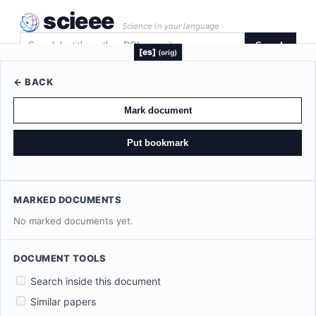
scieee
Science in your language
Search
[es]
(orig)
← BACK
Mark document
Put bookmark
MARKED DOCUMENTS
No marked documents yet.
DOCUMENT TOOLS
Search inside this document
Similar papers