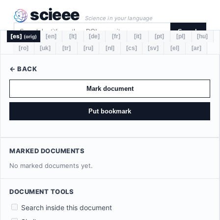
scieee
Science in your language
Search
[es]
[en]
[lt]
[de]
[fr]
[it]
[pt]
[pl]
[hu]
(orig)
[ro]
[uk]
[tr]
[ru]
[nl]
[cs]
[sv]
[el]
[ar]
← BACK
Mark document
Put bookmark
MARKED DOCUMENTS
No marked documents yet.
DOCUMENT TOOLS
Search inside this document