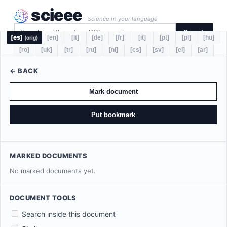
scieee
Science in your language
Search
[es]
[en]
[lt]
[de]
[fr]
[it]
[pt]
[pl]
[hu]
(orig)
[ro]
[uk]
[tr]
[ru]
[nl]
[cs]
[sv]
[el]
[ar]
← BACK
Mark document
Put bookmark
MARKED DOCUMENTS
No marked documents yet.
DOCUMENT TOOLS
Search inside this document