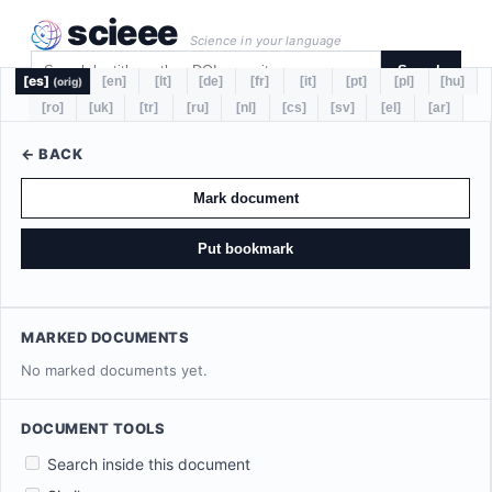
scieee
Science in your language
Search
[es]
[en]
[lt]
[de]
[fr]
[it]
[pt]
[pl]
[hu]
(orig)
[ro]
[uk]
[tr]
[ru]
[nl]
[cs]
[sv]
[el]
[ar]
← BACK
Mark document
Put bookmark
MARKED DOCUMENTS
No marked documents yet.
DOCUMENT TOOLS
Search inside this document