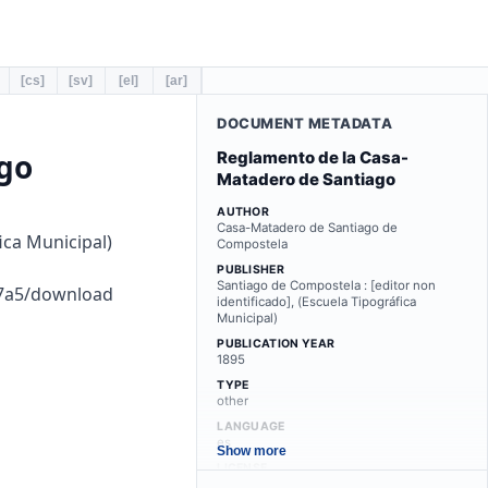
[cs]
[sv]
[el]
[ar]
DOCUMENT METADATA
go
Reglamento de la Casa-
Matadero de Santiago
AUTHOR
Casa-Matadero de Santiago de
ica Municipal)
Compostela
PUBLISHER
Santiago de Compostela : [editor non
77a5/download
identificado], (Escuela Tipográfica
Municipal)
PUBLICATION YEAR
1895
TYPE
other
LANGUAGE
es
Show more
LICENSE
public-domain