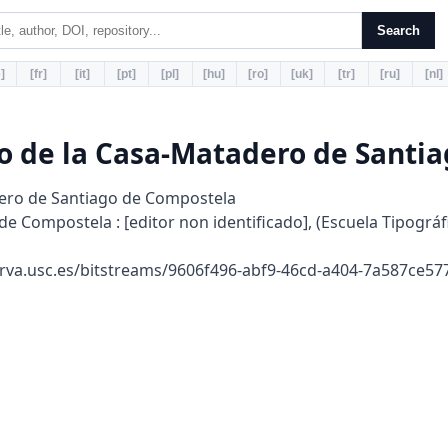
Search
]
[fr]
[it]
[pt]
[pl]
[hu]
[ro]
[uk]
[tr]
[ru]
[nl]
 de la Casa-Matadero de Santia
ro de Santiago de Compostela
e Compostela : [editor non identificado], (Escuela Tipográf
rva.usc.es/bitstreams/9606f496-abf9-46cd-a404-7a587ce5