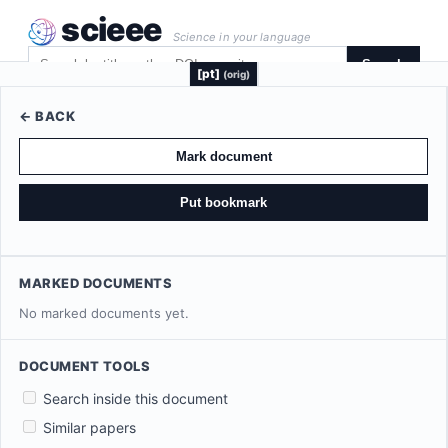
scieee
Science in your language
Search
[pt]
(orig)
← BACK
Mark document
Put bookmark
MARKED DOCUMENTS
No marked documents yet.
DOCUMENT TOOLS
Search inside this document
Similar papers