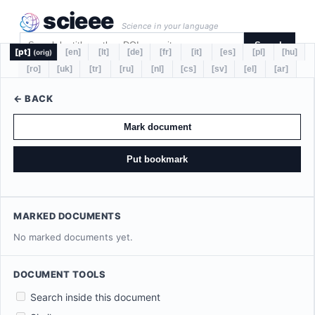
scieee
Science in your language
Search
[pt]
[en]
[lt]
[de]
[fr]
[it]
[es]
[pl]
[hu]
(orig)
[ro]
[uk]
[tr]
[ru]
[nl]
[cs]
[sv]
[el]
[ar]
← BACK
Mark document
Put bookmark
MARKED DOCUMENTS
No marked documents yet.
DOCUMENT TOOLS
Search inside this document