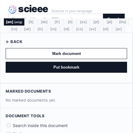
scieee
Science in your language
Search
[en]
[lt]
[de]
[fr]
[it]
[es]
[pt]
[pl]
[hu]
(orig)
[ro]
[uk]
[tr]
[ru]
[nl]
[cs]
[sv]
[el]
[ar]
← BACK
Mark document
Put bookmark
MARKED DOCUMENTS
No marked documents yet.
DOCUMENT TOOLS
Search inside this document