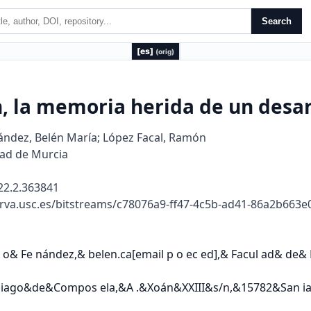
Search
[es]
(orig)
, la memoria herida de un desa
ández, Belén María; López Facal, Ramón
ad de Murcia
22.2.363841
rva.usc.es/bitstreams/c78076a9-ff47-4c5b-ad41-86a2b663