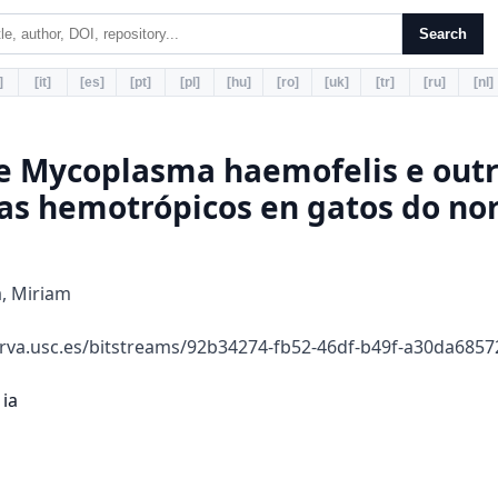
Search
]
[it]
[es]
[pt]
[pl]
[hu]
[ro]
[uk]
[tr]
[ru]
[nl]
e Mycoplasma haemofelis e out
s hemotrópicos en gatos do nor
, Miriam
rva.usc.es/bitstreams/92b34274-fb52-46df-b49f-a30da685
.............................13
1.2.4 Fac o es de isco .................................................................................................15
1.3 Pa oxénese ..................................................................................................................16
1.4 Signos clínicos e lesións .............................................................................................17
1.5 Diagnós ico ................................................................................................................17
1.5.1 Hemog ama e Bioquímica ..................................................................................17
1.5.2 F o is sanguíneo..................................................................................................18
1.5.3 P oba de Coombs ................................................................................................18
1.5.4 