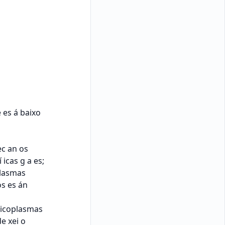
LINKS
Original PDF
Repository page