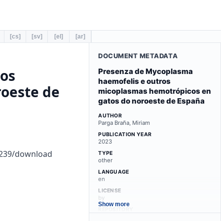
[cs]
[sv]
[el]
[ar]
DOCUMENT METADATA
ros
Presenza de Mycoplasma
haemofelis e outros
oeste de
micoplasmas hemotrópicos en
gatos do noroeste de España
AUTHOR
Parga Braña, Miriam
PUBLICATION YEAR
2023
7239/download
TYPE
other
LANGUAGE
en
LICENSE
by
Show more
REPOSITORY
minerva.usc.es