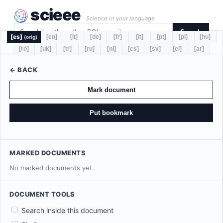
scieee
Science in your language
Search
[es]
[en]
[lt]
[de]
[fr]
[it]
[pt]
[pl]
[hu]
(orig)
[ro]
[uk]
[tr]
[ru]
[nl]
[cs]
[sv]
[el]
[ar]
← BACK
Mark document
Put bookmark
MARKED DOCUMENTS
No marked documents yet.
DOCUMENT TOOLS
Search inside this document