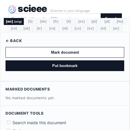
scieee
Science in your language
Search
[en]
[lt]
[de]
[fr]
[it]
[es]
[pt]
[pl]
[hu]
(orig)
[ro]
[uk]
[tr]
[ru]
[nl]
[cs]
[sv]
[el]
[ar]
← BACK
Mark document
Put bookmark
MARKED DOCUMENTS
No marked documents yet.
DOCUMENT TOOLS
Search inside this document