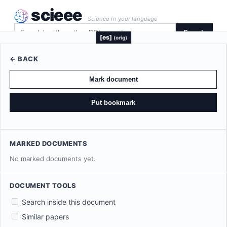
scieee
Science in your language
Search
[es]
(orig)
← BACK
Mark document
Put bookmark
MARKED DOCUMENTS
No marked documents yet.
DOCUMENT TOOLS
Search inside this document
Similar papers