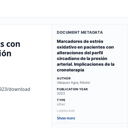
DOCUMENT METADATA
s con
Marcadores de estrés
oxidativo en pacientes con
ión
alteraciones del perfil
circadiano de la presión
arterial. Implicaciones de la
cronoterapia
AUTHOR
Vázquez Agra, Néstor
4923/download
PUBLICATION YEAR
2023
TYPE
other
LANGUAGE
es
Show more
LICENSE
by-nc-nd