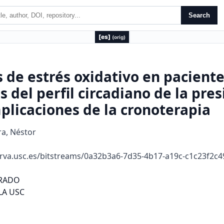
Search
[es]
(orig)
 de estrés oxidativo en paciente
s del perfil circadiano de la pres
mplicaciones de la cronoterapia
a, Néstor
rva.usc.es/bitstreams/0a32b3a6-7d35-4b17-a19c-c1c23f2c
ado es del SRAA ................... 152
5.11 E aluación de di e encias en los ni eles de TBARS y
ioles educidos en e pacien es hipe ensos dippe con
oma ma u ina y noc u na de bloqueado es del SRAA........... 154
5.12 E aluación de di e encias en los ni eles de TBARS y
ioles educidos en e pacien es hipe ensos no dippe con
oma ma u ina y noc u na de bloqueado es del SRAA........... 155
Índice
17
5.13 Impac o de la c ono e apia a dosis noc u na en la
elación en e ma cado es edox e índices noc u nos de
PA........................................................................................... 156
5.14 Asociación en e de e minadas a iables clínicas y
ma cado es edox con el ipo de esquema en c ono e apia .... 157
6 DISCUSIÓN .................................................................................. 161
6.1 In e p e ación de aspec os elacionados con la mues a de
pacien es ................................................................................. 161
6.2 In e p e ación de las di e encias en ma cado es de es és
oxida i o en elación a los ni eles de p esión a e ial de
24 h y diu na .......................................................................... 168
6.3 In e p e ación de las di e encias en ma cado es de es és
oxida i o en elación a los ni eles de p esión a e ial
noc u na, p o undidad noc u na y pe il ci cadiano de la
p esión a e ial........................................................................ 175
6.3.1 In e p e ación global de los esul ados en base a la
c onobiología del es és oxida i o y de la p esión
a e ial ........................................................................... 184
6.4 In e p e ación de las di e encias en ma cado es de es és
oxida i o en cuan o a la ampli ud de la p esión de pulso ...... 194
6.5 In e p e ación de los esul ados en cuan o a la elación
en e ma cado es de es és oxida i o y ci as de p esión
a e ial de pacien es hipe ensos en base a la c ono e apia .... 198
7 LIMITACIONES Y FORTALEZAS .............................