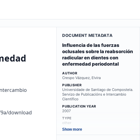
DOCUMENT METADATA
Influencia de las fuerzas
oclusales sobre la reabsorción
rmedad
radicular en dientes con
enfermedad periodontal
AUTHOR
Crespo Vázquez, Elvira
PUBLISHER
Intercambio
Universidade de Santiago de Compostela.
Servizo de Publicacións e Intercambio
Científico
PUBLICATION YEAR
2007
5f9a/download
TYPE
other
Show more
LANGUAGE
es