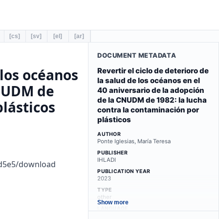
[cs]
[sv]
[el]
[ar]
DOCUMENT METADATA
 los océanos
Revertir el ciclo de deterioro de
la salud de los océanos en el
CNUDM de
40 aniversario de la adopción
de la CNUDM de 1982: la lucha
plásticos
contra la contaminación por
plásticos
AUTHOR
Ponte Iglesias, María Teresa
PUBLISHER
IHLADI
6d5e5/download
PUBLICATION YEAR
2023
TYPE
other
Show more
LANGUAGE
es