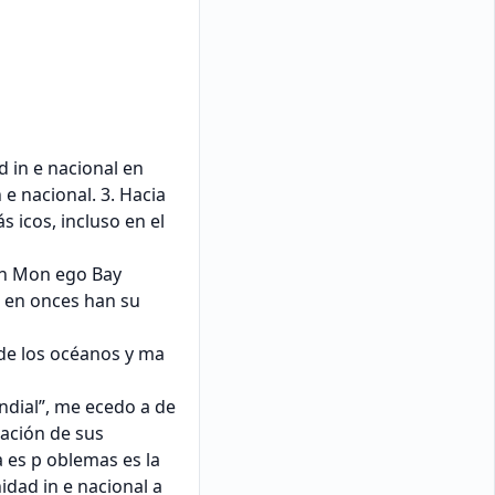
LICENSE
public-domain
REPOSITORY
minerva.usc.es
LINKS
Original PDF
Repository page