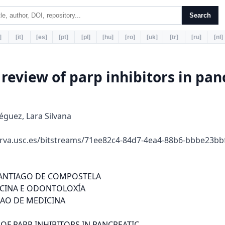
Search
]
[it]
[es]
[pt]
[pl]
[hu]
[ro]
[uk]
[tr]
[ru]
[nl]
review of parp inhibitors in pan
guez, Lara Silvana
erva.usc.es/bitstreams/71ee82c4-84d7-4ea4-88b6-bbbe23b