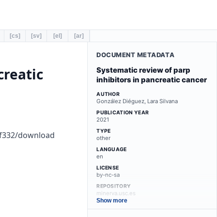
[cs]
[sv]
[el]
[ar]
DOCUMENT METADATA
creatic
Systematic review of parp
inhibitors in pancreatic cancer
AUTHOR
González Diéguez, Lara Silvana
PUBLICATION YEAR
2021
TYPE
bf332/download
other
LANGUAGE
en
LICENSE
by-nc-sa
REPOSITORY
minerva.usc.es
Show more
LINKS