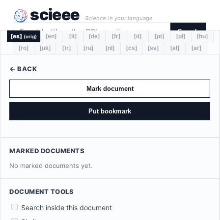
scieee
Science in your language
Search
[es]
[en]
[lt]
[de]
[fr]
[it]
[pt]
[pl]
[hu]
(orig)
[ro]
[uk]
[tr]
[ru]
[nl]
[cs]
[sv]
[el]
[ar]
← BACK
Mark document
Put bookmark
MARKED DOCUMENTS
No marked documents yet.
DOCUMENT TOOLS
Search inside this document