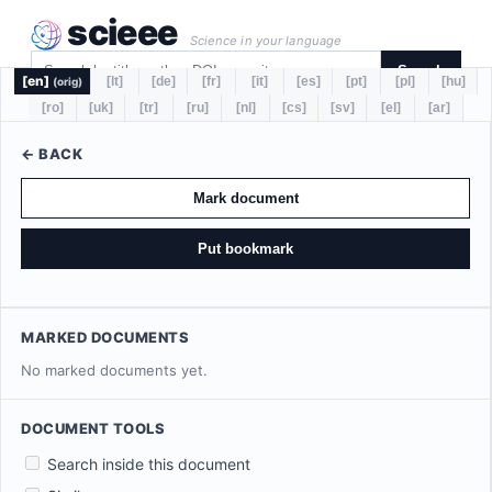
scieee
Science in your language
Search
[en]
[lt]
[de]
[fr]
[it]
[es]
[pt]
[pl]
[hu]
(orig)
[ro]
[uk]
[tr]
[ru]
[nl]
[cs]
[sv]
[el]
[ar]
← BACK
Mark document
Put bookmark
MARKED DOCUMENTS
No marked documents yet.
DOCUMENT TOOLS
Search inside this document