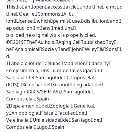
Thisisanopenaccessa icleunde  he e mso 
 heC ea i eCommonsA ibu 
ionLicense,whichpe mi suse,dis ibu ionand 
ep oduc ioninanymedium,

p o ided he o iginal wo k is p ope ly ci ed.

©2019TheAu ho s.Aging Cellpublishedby 
heAna omicalSocie yandJohnWiley&SonsL 
d.

1Labo a o iodeCélulasMad eenCánce y

En ejecimien o,Ins i u odeIn es igación

Sani a iadeSan iagodeCompos ela

(IDIS),Xe enciadeXes iónIn eg adade

San iago(XXIS/SERGAS),San iagode

Compos ela,Spain

2Depa amen odeZoología,Gené ica

yAn opologíaFísica,Facul adde

Ve e ina ia,Uni e sidadedeSan iagode

Compos ela,Lugo,Spain
