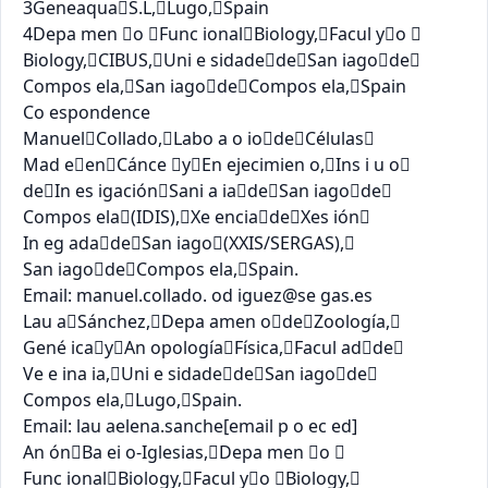
3GeneaquaS.L,Lugo,Spain

4Depa men o Func ionalBiology,Facul yo 

Biology,CIBUS,Uni e sidadedeSan iagode

Compos ela,San iagodeCompos ela,Spain

Co espondence

ManuelCollado,Labo a o iodeCélulas

Mad eenCánce yEn ejecimien o,Ins i u o

deIn es igaciónSani a iadeSan iagode

Compos ela(IDIS),Xe enciadeXes ión

In eg adadeSan iago(XXIS/SERGAS),

San iagodeCompos ela,Spain.

Email: manuel.collado. od iguez@se gas.es

Lau aSánchez,Depa amen odeZoología,

Gené icayAn opologíaFísica,Facul adde

Ve e ina ia,Uni e sidadedeSan iagode

Compos ela,Lugo,Spain.

Email: lau aelena.sanche[email p o ec ed]

An ónBa ei o‐Iglesias,Depa men o 

Func ionalBiology,Facul yo Biology,
