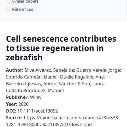
Similar papers
References
Cell senescence contributes
to tissue regeneration in
zebrafish
Author:
Silva Álvarez, Sabela da; Guerra Varela, Jorge;
Sobrido Cameán, Daniel; Quelle Regaldie, Ana;
Barreiro Iglesias, Antón; Sánchez Piñón, Laura;
Collado Rodríguez, Manuel
Publisher:
Wiley
Year:
2020
DOI:
10.1111/acel.13052
Source:
https://minerva.usc.es/bitstreams/473fe533-
1781-4380-800f-a8a71f857c1f/download