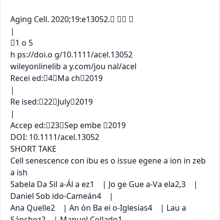
Aging Cell. 2020;19:e13052.  

|

1 o 5

h ps://doi.o g/10.1111/acel.13052

wileyonlinelib a y.com/jou nal/acel

Recei ed:4Ma ch2019

|

Re ised:22July2019

|

Accep ed:23Sep embe 2019

DOI: 10.1111/acel.13052

SHORT TAKE

Cell senescence con ibu es o issue egene a ion in zeb 
a ish

Sabela Da Sil a‐Ál a ez1 | Jo ge Gue a‐Va ela2,3 | 
Daniel Sob ido‐Cameán4 |

Ana Quelle2 | An ón Ba ei o‐Iglesias4 | Lau a 
Sánchez2 | Manuel Collado1
