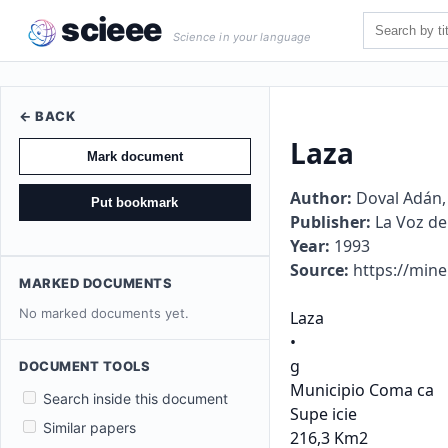
scieee
Science in your language
← BACK
Laza
Mark document
Author:
Doval Adán,
Put bookmark
Publisher:
La Voz de 
Year:
1993
Source:
https://mine
MARKED DOCUMENTS
No marked documents yet.
Laza

•

g

DOCUMENT TOOLS
Municipio Coma ca

Search inside this document
Supe icie

Similar papers
216,3 Km2
