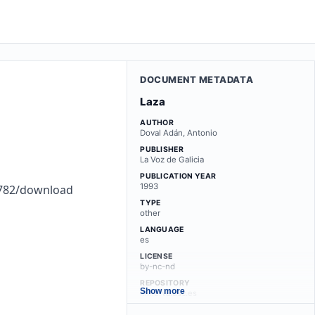
DOCUMENT METADATA
Laza
AUTHOR
Doval Adán, Antonio
PUBLISHER
La Voz de Galicia
PUBLICATION YEAR
1993
f782/download
TYPE
other
LANGUAGE
es
LICENSE
by-nc-nd
REPOSITORY
Show more
minerva.usc.es