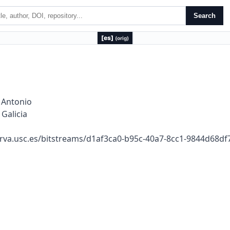
Search
[es]
(orig)
 Antonio
Galicia
rva.usc.es/bitstreams/d1af3ca0-b95c-40a7-8cc1-9844d68d