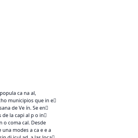
opula ca na al,

cho municipios que in e

ana de Ve ín. Se en

de la capi al p o in

en o coma cal. Desde

le una modes a ca e e a

n di icul ad, a las loca
