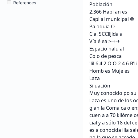
References
Población

2.366 Habi an es

Capi al municipal ®

Pa oquia O

C a. SCCllJlda a

Vía é ea >-+-+

Espacio nalu al

Co o de pesca

'lil 6 4 2 O O 2 4 6 B'li

Homb es Muje es

Laza

Si uación

Muy conocido po su p
Laza es uno de los o
g an la Coma ca o ens
cuen a a 70 kilóme os 
cial y a sólo 18 del c
es a conocida illa sa
po la que se accede, si