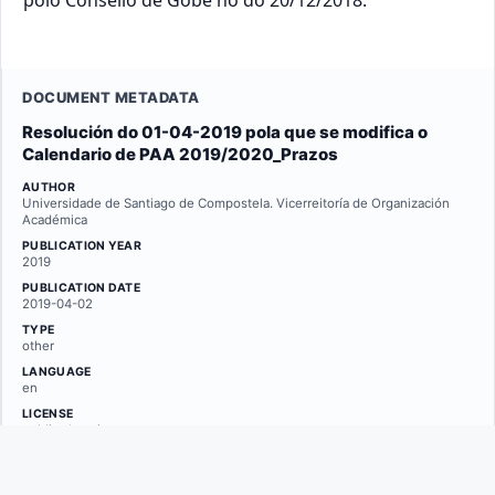
polo Consello de Gobe no do 20/12/2018.
DOCUMENT METADATA
Resolución do 01-04-2019 pola que se modifica o
Calendario de PAA 2019/2020_Prazos
AUTHOR
Universidade de Santiago de Compostela. Vicerreitoría de Organización
Académica
PUBLICATION YEAR
2019
PUBLICATION DATE
2019-04-02
TYPE
other
LANGUAGE
en
LICENSE
public-domain
REPOSITORY
minerva.usc.es