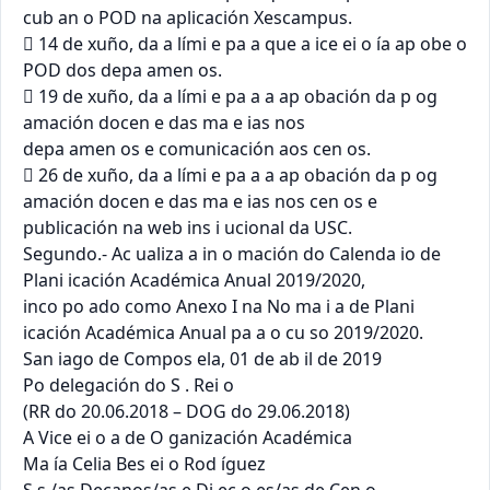
cub an o POD na aplicación Xescampus.

 14 de xuño, da a lími e pa a que a ice ei o ía ap obe o 
POD dos depa amen os.

 19 de xuño, da a lími e pa a a ap obación da p og 
amación docen e das ma e ias nos

depa amen os e comunicación aos cen os.

 26 de xuño, da a lími e pa a a ap obación da p og 
amación docen e das ma e ias nos cen os e

publicación na web ins i ucional da USC.

Segundo.- Ac ualiza a in o mación do Calenda io de 
Plani icación Académica Anual 2019/2020,

inco po ado como Anexo I na No ma i a de Plani 
icación Académica Anual pa a o cu so 2019/2020.

San iago de Compos ela, 01 de ab il de 2019

Po delegación do S . Rei o

(RR do 20.06.2018 – DOG do 29.06.2018)

A Vice ei o a de O ganización Académica

Ma ía Celia Bes ei o Rod íguez
