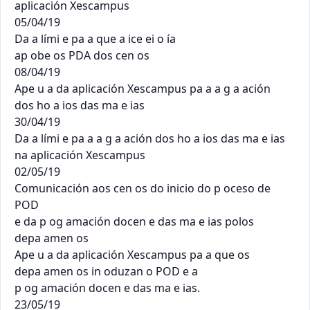
aplicación Xescampus

05/04/19

Da a lími e pa a que a ice ei o ía

ap obe os PDA dos cen os

08/04/19

Ape u a da aplicación Xescampus pa a a g a ación

dos ho a ios das ma e ias

30/04/19

Da a lími e pa a a g a ación dos ho a ios das ma e ias

na aplicación Xescampus

02/05/19

Comunicación aos cen os do inicio do p oceso de 
POD

e da p og amación docen e das ma e ias polos

depa amen os

Ape u a da aplicación Xescampus pa a que os

depa amen os in oduzan o POD e a

p og amación docen e das ma e ias.

23/05/19
