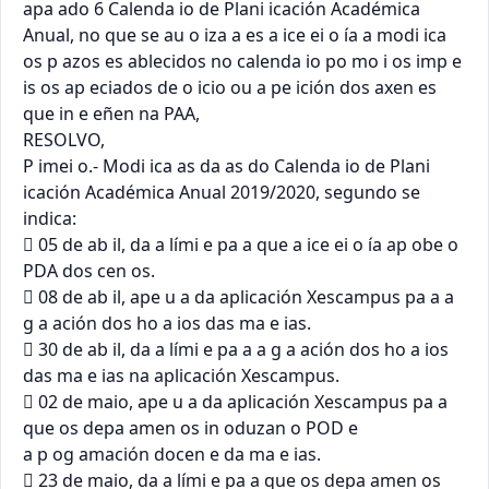
apa ado 6 Calenda io de Plani icación Académica 
Anual, no que se au o iza a es a ice ei o ía a modi ica

os p azos es ablecidos no calenda io po mo i os imp e 
is os ap eciados de o icio ou a pe ición dos axen es

que in e eñen na PAA,

RESOLVO,

P imei o.- Modi ica as da as do Calenda io de Plani 
icación Académica Anual 2019/2020, segundo se

indica:

 05 de ab il, da a lími e pa a que a ice ei o ía ap obe o 
PDA dos cen os.

 08 de ab il, ape u a da aplicación Xescampus pa a a 
g a ación dos ho a ios das ma e ias.

 30 de ab il, da a lími e pa a a g a ación dos ho a ios 
das ma e ias na aplicación Xescampus.

 02 de maio, ape u a da aplicación Xescampus pa a 
que os depa amen os in oduzan o POD e

a p og amación docen e da ma e ias.

 23 de maio, da a lími e pa a que os depa amen os 