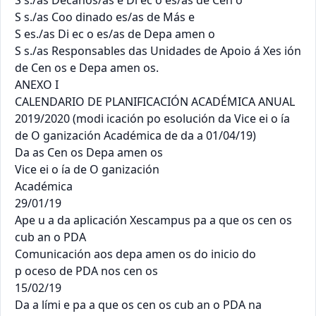
S s./as Decanos/as e Di ec o es/as de Cen o

S s./as Coo dinado es/as de Más e

S es./as Di ec o es/as de Depa amen o

S s./as Responsables das Unidades de Apoio á Xes ión 
de Cen os e Depa amen os.

ANEXO I

CALENDARIO DE PLANIFICACIÓN ACADÉMICA ANUAL 
2019/2020 (modi icación po esolución da Vice ei o ía 
de O ganización Académica de da a 01/04/19)

Da as Cen os Depa amen os

Vice ei o ía de O ganización

Académica

29/01/19

Ape u a da aplicación Xescampus pa a que os cen os

cub an o PDA

Comunicación aos depa amen os do inicio do

p oceso de PDA nos cen os

15/02/19

Da a lími e pa a que os cen os cub an o PDA na
