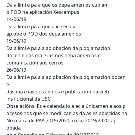
Da a lími e pa a que os depa amen os cub an

o POD na aplicación Xescampus

14/06/19

Da a lími e pa a que a ice ei o ia

ap obe o POD dos depa amen os

19/06/19

Da a lími e pa a a ap obación da p og amación

docen e das ma e ias nos depa amen os e

comunicación aos cen os

26/06/19

Da a lími e pa a a ap obación da p og amación docen 
e

das ma e ias nos cen os e publicación na web

ins i ucional da USC

Obse acións: Es e calenda io a ec a únicamen e aos p 
ocesos nos que se modi ican as da as es ablecidas na 
No ma i a de PAA 2019/2020, cu so 2019/2020, ap 
obada
