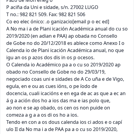
Pazo de Mon eneg o

P aciña da Uni e sidade, s/n. 27002 LUGO

T no.: 982 821 509. Fax: 982 821 506

Co eo elec ónico: .o ganizacio[email p o ec ed]

A No ma i a de Plani icación Académica anual do cu so 
2019/2020 (en adian e PAA) ap obada no Consello

de Gobe no do 20/12/2018 es ablece como Anexo I o 
Calenda io de Plani icación Académica anual, no que

igu an os p azos dos dis in os p ocesos.

O Calenda io Académico pa a o cu so 2019/2020 ap 
obado no Consello de Gobe no do 29/03/19,

negociado coas uni e sidades de A Co uña e de Vigo, 
egula, en e ou as cues ións, o pe íodo de

docencia, cuali icacións e en ega de ac as que a ec an 
á g a ación dos ho a ios das ma e ias polo que,

ao non e se ap obado, os cen os non puide on 
comeza a g a a os di os ho a ios.

Tendo en con a os dous calenda ios ci ados e o capí 
ulo II da No ma i a de PAA pa a o cu so 2019/2020,
