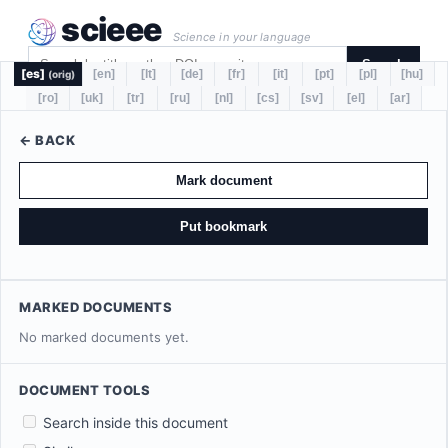
scieee
Science in your language
Search
[es]
[en]
[lt]
[de]
[fr]
[it]
[pt]
[pl]
[hu]
(orig)
[ro]
[uk]
[tr]
[ru]
[nl]
[cs]
[sv]
[el]
[ar]
← BACK
Mark document
Put bookmark
MARKED DOCUMENTS
No marked documents yet.
DOCUMENT TOOLS
Search inside this document