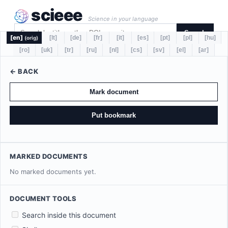
scieee
Science in your language
Search
[en]
[lt]
[de]
[fr]
[it]
[es]
[pt]
[pl]
[hu]
(orig)
[ro]
[uk]
[tr]
[ru]
[nl]
[cs]
[sv]
[el]
[ar]
← BACK
Mark document
Put bookmark
MARKED DOCUMENTS
No marked documents yet.
DOCUMENT TOOLS
Search inside this document