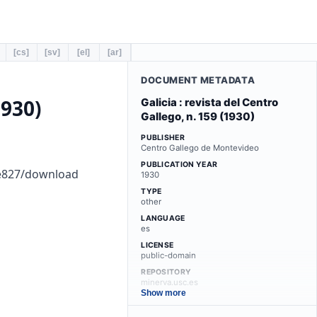
[cs]
[sv]
[el]
[ar]
DOCUMENT METADATA
1930)
Galicia : revista del Centro
Gallego, n. 159 (1930)
PUBLISHER
Centro Gallego de Montevideo
PUBLICATION YEAR
3e827/download
1930
TYPE
other
LANGUAGE
es
LICENSE
public-domain
REPOSITORY
minerva.usc.es
Show more
LINKS