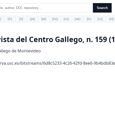
Search
]
[fr]
[it]
[pt]
[pl]
[hu]
[ro]
[uk]
[tr]
[ru]
[nl]
vista del Centro Gallego, n. 159 (
llego de Montevideo
erva.usc.es/bitstreams/6d8c5233-4c26-42fd-8ee6-9b4bdb8