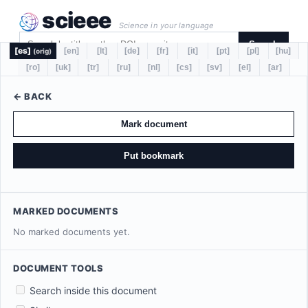
scieee
Science in your language
Search
[es]
[en]
[lt]
[de]
[fr]
[it]
[pt]
[pl]
[hu]
(orig)
[ro]
[uk]
[tr]
[ru]
[nl]
[cs]
[sv]
[el]
[ar]
← BACK
Mark document
Put bookmark
MARKED DOCUMENTS
No marked documents yet.
DOCUMENT TOOLS
Search inside this document