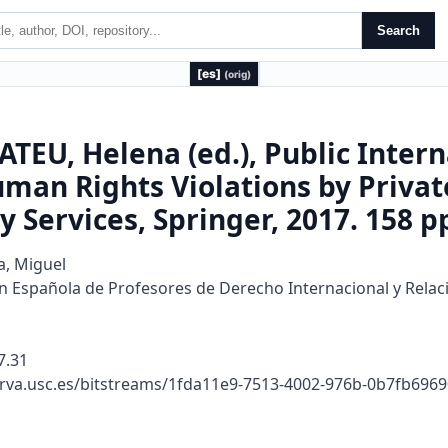
Search
[es]
(orig)
EU, Helena (ed.), Public Intern
man Rights Violations by Private
y Services, Springer, 2017. 158 p
, Miguel
n Española de Profesores de Derecho Internacional y Relac
7.31
erva.usc.es/bitstreams/1fda11e9-7513-4002-976b-0b7fb69