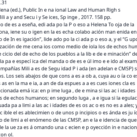
.31

a (ed.), Public In e na ional Law and Human Righ s

ili a y and Secu i y Se ices, Sp inge , 2017. 158 pp.

 o de es a eseña, edi ada po la P o eso a Helena To oja de la

ona, iene su o igen en la es echa colabo ación man enida en 
de In es igación”, lide ado po la ci ada p o eso a, y el “G upo
ilización de me cena ios como medio de iola los de echos hu
e cicio del de echo de los pueblos a la lib e de e minación” de 
a pa e especí ica del manda o de es e úl imo e e ido al exam
mpañías Mili a es de Segu idad P i ada (en adelan e CMSP) s
. Los seis abajos de que cons a es a ob a, cuya au o ía co 
 as en la ma e ia, a an de da espues a a es cues iones cla es

ionada emá ica: en p ime luga , de e mina si las ac i idades 
s de echos humanos; en segundo luga , a e igua si la egulac
ada pa a limi a las ac i idades de es os ac o es no es a ales; y
ac ible el es ablecimien o de unos p incipios o es ánda es ju íd
 de limi a el enómeno de las CMSP, an e la e idencia de que 
 de la ue za es á omando una c ecien e p oyección in e naciona
n ol.
