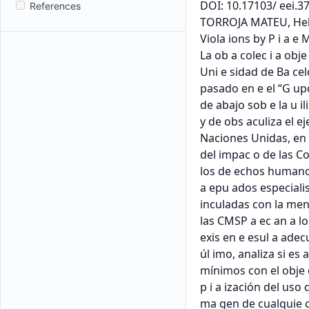
DOI: 10.17103/ eei.37
References
TORROJA MATEU, Helen
Viola ions by P i a e M
La ob a colec i a obje
Uni e sidad de Ba cel
pasado en e el “G upo 
de abajo sob e la u 
y de obs aculiza el ej
Naciones Unidas, en l
del impac o de las Co
los de echos humanos
a epu ados especialis
inculadas con la menc
las CMSP a ec an a lo
exis en e esul a adecu
úl imo, analiza si es 
mínimos con el obje o
p i a ización del uso
ma gen de cualquie co