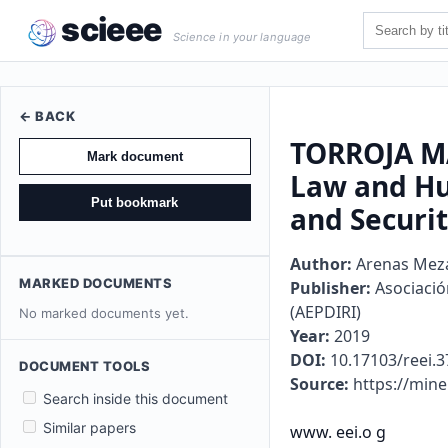
scieee
Science in your language
← BACK
TORROJA MAT
Mark document
Law and Hu
Put bookmark
and Securit
Author:
Arenas Meza
MARKED DOCUMENTS
Publisher:
Asociació
(AEPDIRI)
No marked documents yet.
Year:
2019
DOI:
10.17103/reei.3
DOCUMENT TOOLS
Source:
https://min
Search inside this document
Similar papers
www. eei.o g
