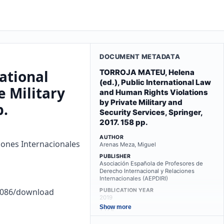
DOCUMENT METADATA
ational
TORROJA MATEU, Helena
(ed.), Public International Law
 Military
and Human Rights Violations
by Private Military and
p.
Security Services, Springer,
2017. 158 pp.
AUTHOR
iones Internacionales
Arenas Meza, Miguel
PUBLISHER
Asociación Española de Profesores de
Derecho Internacional y Relaciones
Internacionales (AEPDIRI)
69086/download
PUBLICATION YEAR
2019
Show more
TYPE
other