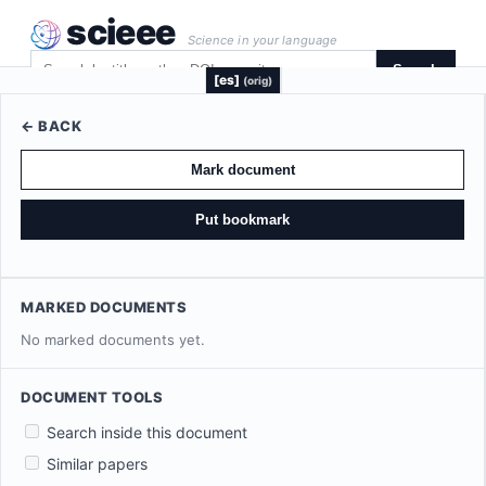
scieee
Science in your language
Search
[es]
(orig)
← BACK
Mark document
Put bookmark
MARKED DOCUMENTS
No marked documents yet.
DOCUMENT TOOLS
Search inside this document
Similar papers