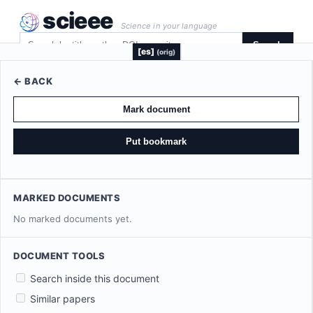
scieee
Science in your language
Search
[es]
(orig)
← BACK
Mark document
Put bookmark
MARKED DOCUMENTS
No marked documents yet.
DOCUMENT TOOLS
Search inside this document
Similar papers