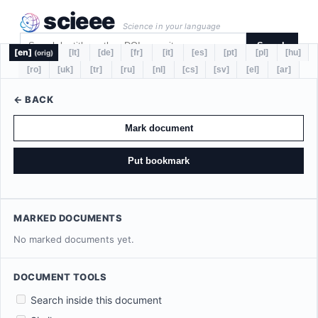
scieee
Science in your language
Search
[en]
[lt]
[de]
[fr]
[it]
[es]
[pt]
[pl]
[hu]
(orig)
[ro]
[uk]
[tr]
[ru]
[nl]
[cs]
[sv]
[el]
[ar]
← BACK
Mark document
Put bookmark
MARKED DOCUMENTS
No marked documents yet.
DOCUMENT TOOLS
Search inside this document