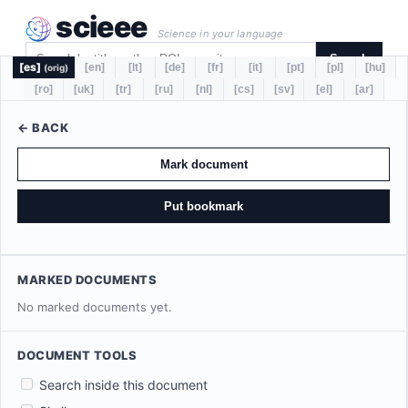
scieee
Science in your language
Search
[es]
[en]
[lt]
[de]
[fr]
[it]
[pt]
[pl]
[hu]
(orig)
[ro]
[uk]
[tr]
[ru]
[nl]
[cs]
[sv]
[el]
[ar]
← BACK
Mark document
Put bookmark
MARKED DOCUMENTS
No marked documents yet.
DOCUMENT TOOLS
Search inside this document