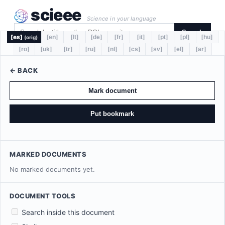
scieee
Science in your language
Search
[es]
[en]
[lt]
[de]
[fr]
[it]
[pt]
[pl]
[hu]
(orig)
[ro]
[uk]
[tr]
[ru]
[nl]
[cs]
[sv]
[el]
[ar]
← BACK
Mark document
Put bookmark
MARKED DOCUMENTS
No marked documents yet.
DOCUMENT TOOLS
Search inside this document