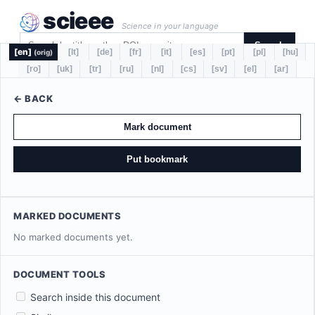
scieee
Science in your language
Search
[en]
[lt]
[de]
[fr]
[it]
[es]
[pt]
[pl]
[hu]
(orig)
[ro]
[uk]
[tr]
[ru]
[nl]
[cs]
[sv]
[el]
[ar]
← BACK
Mark document
Put bookmark
MARKED DOCUMENTS
No marked documents yet.
DOCUMENT TOOLS
Search inside this document