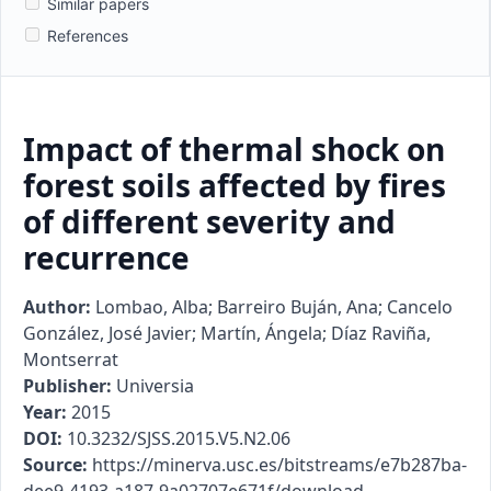
Similar papers
References
Impact of thermal shock on
forest soils affected by fires
of different severity and
recurrence
Author:
Lombao, Alba; Barreiro Buján, Ana; Cancelo
González, José Javier; Martín, Ángela; Díaz Raviña,
Montserrat
Publisher:
Universia
Year:
2015
DOI:
10.3232/SJSS.2015.V5.N2.06
Source:
https://minerva.usc.es/bitstreams/e7b287ba-