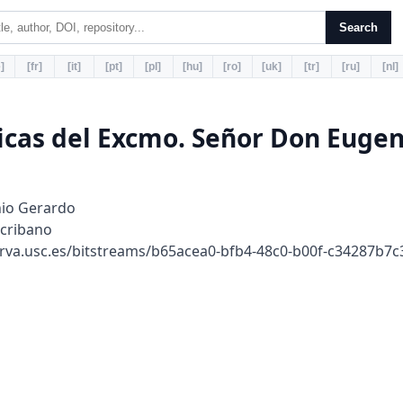
Search
]
[fr]
[it]
[pt]
[pl]
[hu]
[ro]
[uk]
[tr]
[ru]
[nl]
icas del Excmo. Señor Don Eugen
io Gerardo
cribano
rva.usc.es/bitstreams/b65acea0-bfb4-48c0-b00f-c34287b7