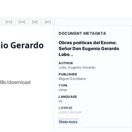
[cs]
[sv]
[el]
[ar]
DOCUMENT METADATA
io Gerardo
Obras poéticas del Excmo.
Señor Don Eugenio Gerardo
Lobo ..
AUTHOR
Lobo, Eugenio Gerardo
PUBLISHER
Miguel Escribano
c38c/download
TYPE
other
LANGUAGE
es
LICENSE
public-domain
REPOSITORY
Show more
minerva.usc.es