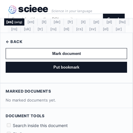
scieee
Science in your language
Search
[es]
[en]
[lt]
[de]
[fr]
[it]
[pt]
[pl]
[hu]
(orig)
[ro]
[uk]
[tr]
[ru]
[nl]
[cs]
[sv]
[el]
[ar]
← BACK
Mark document
Put bookmark
MARKED DOCUMENTS
No marked documents yet.
DOCUMENT TOOLS
Search inside this document