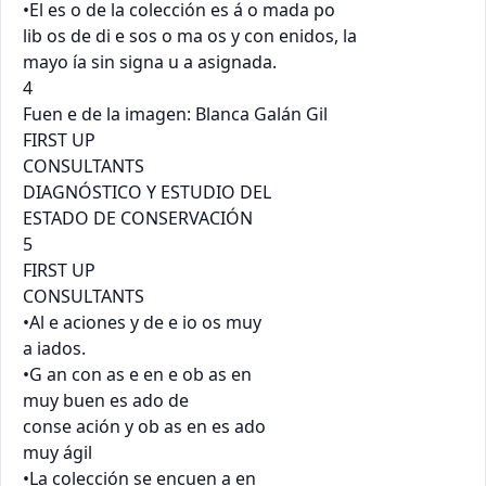
•El es o de la colección es á o mada po

lib os de di e sos o ma os y con enidos, la

mayo ía sin signa u a asignada.

4

Fuen e de la imagen: Blanca Galán Gil

FIRST UP

CONSULTANTS

DIAGNÓSTICO Y ESTUDIO DEL

ESTADO DE CONSERVACIÓN

5

FIRST UP

CONSULTANTS

•Al e aciones y de e io os muy

a iados.

•G an con as e en e ob as en

muy buen es ado de

conse ación y ob as en es ado

muy ágil

•La colección se encuen a en
