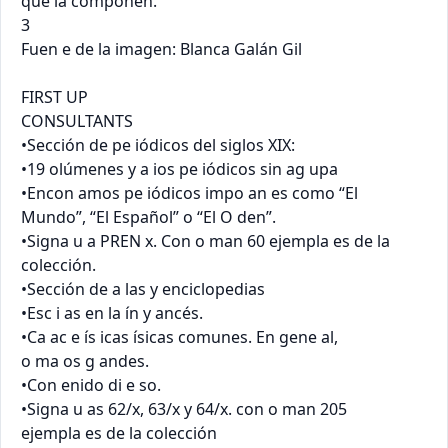
que la componen.

3

Fuen e de la imagen: Blanca Galán Gil

FIRST UP

CONSULTANTS

•Sección de pe iódicos del siglos XIX:

•19 olúmenes y a ios pe iódicos sin ag upa

•Encon amos pe iódicos impo an es como “El

Mundo”, “El Español” o “El O den”.

•Signa u a PREN x. Con o man 60 ejempla es de la

colección.

•Sección de a las y enciclopedias

•Esc i as en la ín y ancés.

•Ca ac e ís icas ísicas comunes. En gene al,

o ma os g andes.

•Con enido di e so.

•Signa u as 62/x, 63/x y 64/x. con o man 205

ejempla es de la colección
