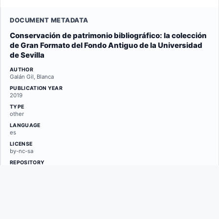
DOCUMENT METADATA
Conservación de patrimonio bibliográfico: la colección
de Gran Formato del Fondo Antiguo de la Universidad
de Sevilla
AUTHOR
Galán Gil, Blanca
PUBLICATION YEAR
2019
TYPE
other
LANGUAGE
es
LICENSE
by-nc-sa
REPOSITORY
minerva.usc.es
LINKS
Original PDF
Repository page