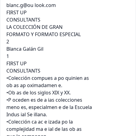
blanc.g@ou look.com

FIRST UP

CONSULTANTS

LA COLECCIÓN DE GRAN

FORMATO Y FORMATO ESPECIAL

2

Blanca Galán Gil

1

FIRST UP

CONSULTANTS

•Colección compues a po quinien as

ob as ap oximadamen e.

•Ob as de los siglos XIX y XX.

•P oceden es de a ias colecciones

meno es, especialmen e de la Escuela

Indus ial Se illana.

•Colección ca ac e izada po la

complejidad ma e ial de las ob as
