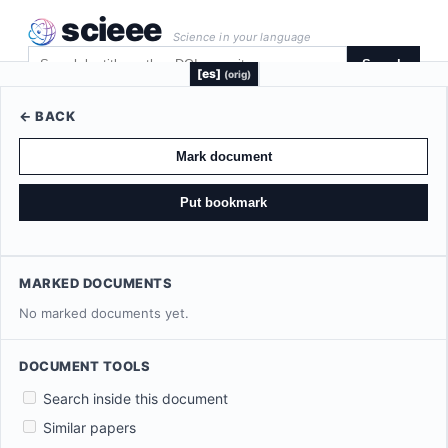
scieee
Science in your language
Search
[es]
(orig)
← BACK
Mark document
Put bookmark
MARKED DOCUMENTS
No marked documents yet.
DOCUMENT TOOLS
Search inside this document
Similar papers