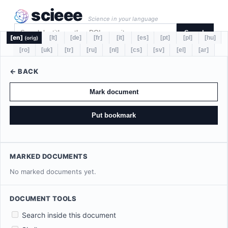
scieee
Science in your language
Search
[en]
[lt]
[de]
[fr]
[it]
[es]
[pt]
[pl]
[hu]
(orig)
[ro]
[uk]
[tr]
[ru]
[nl]
[cs]
[sv]
[el]
[ar]
← BACK
Mark document
Put bookmark
MARKED DOCUMENTS
No marked documents yet.
DOCUMENT TOOLS
Search inside this document