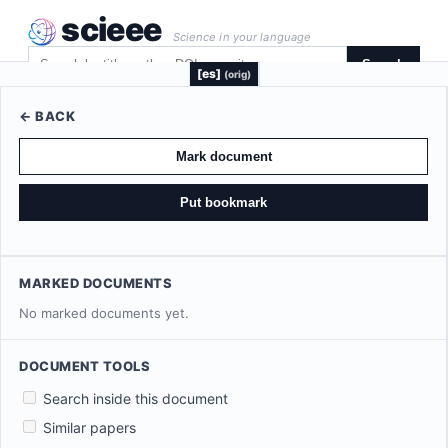
scieee
Science in your language
Search
[es]
(orig)
← BACK
Mark document
Put bookmark
MARKED DOCUMENTS
No marked documents yet.
DOCUMENT TOOLS
Search inside this document
Similar papers