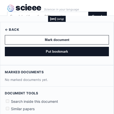
scieee
Science in your language
Search
[en]
(orig)
← BACK
Mark document
Put bookmark
MARKED DOCUMENTS
No marked documents yet.
DOCUMENT TOOLS
Search inside this document
Similar papers