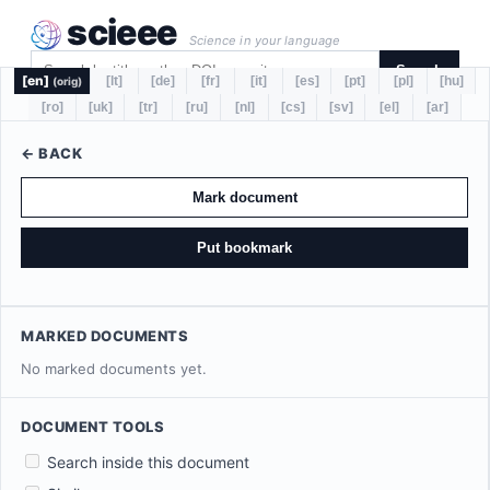
scieee
Science in your language
Search
[en]
[lt]
[de]
[fr]
[it]
[es]
[pt]
[pl]
[hu]
(orig)
[ro]
[uk]
[tr]
[ru]
[nl]
[cs]
[sv]
[el]
[ar]
← BACK
Mark document
Put bookmark
MARKED DOCUMENTS
No marked documents yet.
DOCUMENT TOOLS
Search inside this document