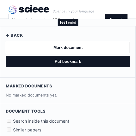
scieee
Science in your language
Search
[es]
(orig)
← BACK
Mark document
Put bookmark
MARKED DOCUMENTS
No marked documents yet.
DOCUMENT TOOLS
Search inside this document
Similar papers